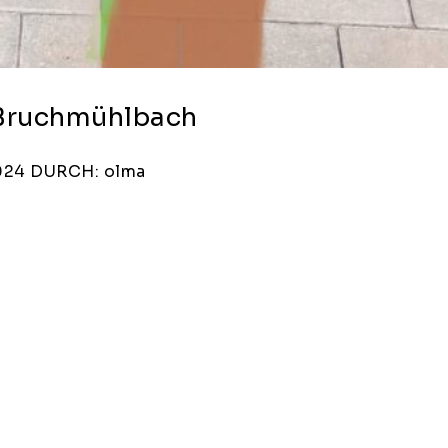
t Bruchmühlbach
024
DURCH: olma