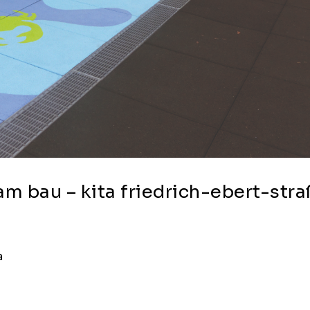
m bau – kita friedrich-ebert-stra
a